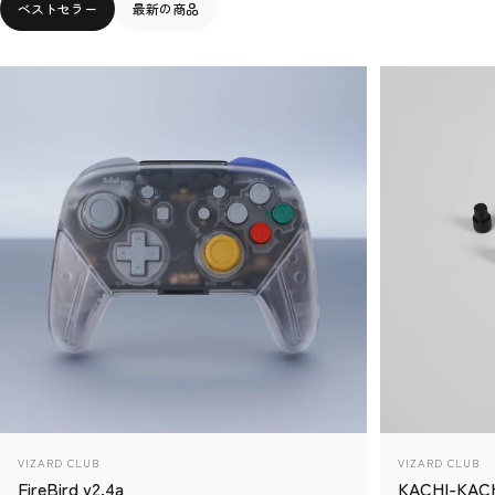
ベストセラー
最新の商品
販売業者
販売業者
VIZARD CLUB
VIZARD CLUB
FireBird v2.4a
KACHI-KAC