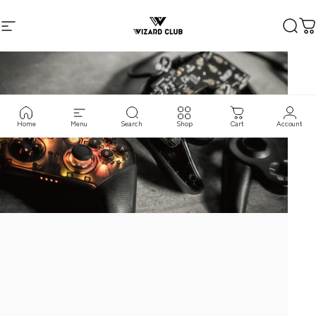
コンテンツへスキップ
VIZARD CLUB
VIZARD CLUB
サイトナビゲーション
検索
Home
Menu
Search
Shop
Cart
Account