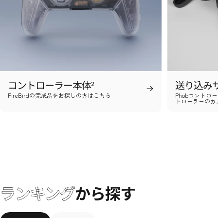
コントローラー本体
送り込み
2
FireBirdの完成品をお探しの方はこちら
Phobコントローラ
トローラーのカ
ランキング
から探す