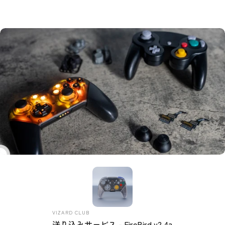
販売業者
VIZARD CLUB
送り込みサービス - FireBird v2.4a