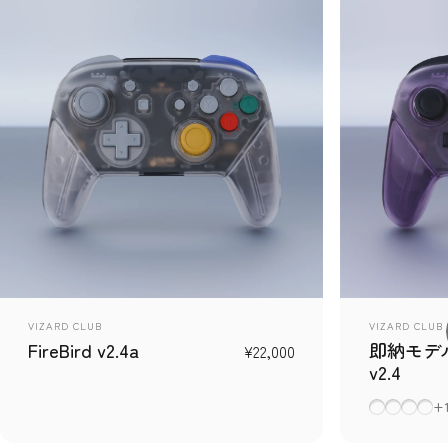
販売業者
販売業者
VIZARD CLUB
VIZARD CLUB
FireBird v2.4a
即納モデル -
¥22,000
v2.4
クリア（ハ
クリアパ
パープ
ホワ
+