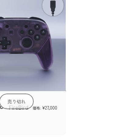
売り切れ
 FireBird
¥27,000
価格:
ードワイヤリング）
ープル（ハードワイヤリング）
ル（ハードワイヤリング）
イト
1