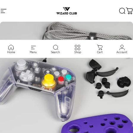
コンテンツへスキップ
サイトナビゲーション
VIZARD CLUB
検索
Home
Menu
Search
Shop
Cart
Account