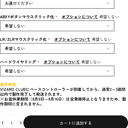
お選びください
ABXYボタンマウスクリック化
オプションについて
希望しない
希望しない
LR/ZLRマウスクリック化
オプションについて
希望しない
希望しない
ハードワイヤリング
オプションについて
希望しない
希望しない
製作納期：
VIZARD CLUBにベースコントローラーが到着してから、通常2～3週間
以内で製作完了して発送されます。
※
お盆休業期間（8月8日～8月16日）は全業務停止となりますため、製
作期間に含まれません。
数量
カートに追加する