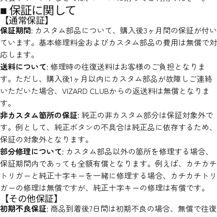
■ 保証に関して
【通常保証】
保証期間
: カスタム部品について、購入後3ヶ月間の保証が付い
ています。基本修理料金およびカスタム部品の費用は無償で対
応します。
送料について
: 修理時の往復送料はお客様のご負担となりま
す。ただし、購入後1ヶ月以内にカスタム部品が故障しご連絡
いただいた場合、VIZARD CLUBからの返送料は無償となりま
す。
非カスタム箇所の保証
: 純正の非カスタム部分は保証対象外で
す。例として、純正ボタンの不具合は純正品に依存するため、
保証の対象外となります。
部分修理について
: カスタム部品以外の箇所を修理する場合、
保証期間内であっても全額有償となります。例えば、カチカチ
トリガーと純正十字キーを一緒に修理する場合、カチカチトリ
ガーの修理は無償ですが、純正十字キーの修理は有償です。
【その他保証】
初期不良保証
: 商品到着後7日間は初期不良の場合、無償で往復