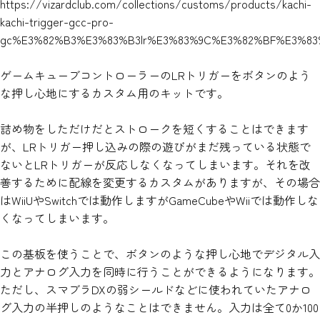
https://vizardclub.com/collections/customs/products/kachi-
kachi-trigger-gcc-pro-
gc%E3%82%B3%E3%83%B3lr%E3%83%9C%E3%82%BF%E3%8
ゲームキューブコントローラーのLRトリガーをボタンのよう
な押し心地にするカスタム用のキットです。
詰め物をしただけだとストロークを短くすることはできます
が、LRトリガー押し込みの際の遊びがまだ残っている状態で
ないとLRトリガーが反応しなくなってしまいます。それを改
善するために配線を変更するカスタムがありますが、その場合
はWiiUやSwitchでは動作しますがGameCubeやWiiでは動作しな
くなってしまいます。
この基板を使うことで、ボタンのような押し心地でデジタル入
力とアナログ入力を同時に行うことができるようになります。
ただし、スマブラDXの弱シールドなどに使われていたアナロ
グ入力の半押しのようなことはできません。入力は全て0か100