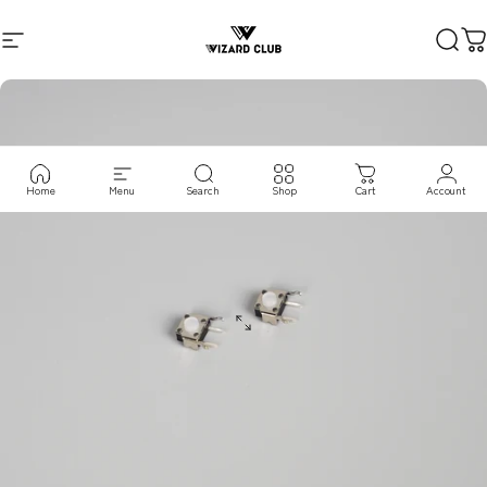
コンテンツへスキップ
サイトナビゲーション
VIZARD CLUB
検索
Home
Menu
Search
Shop
Cart
Account