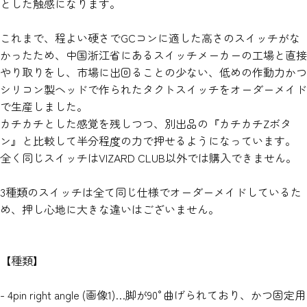
とした触感になります。
これまで、程よい硬さでGCコンに適した高さのスイッチがな
かったため、中国浙江省にあるスイッチメーカーの工場と直接
やり取りをし、市場に出回ることの少ない、低めの作動力かつ
シリコン製ヘッドで作られたタクトスイッチをオーダーメイド
で生産しました。
カチカチとした感覚を残しつつ、別出品の『カチカチZボタ
ン』と比較して半分程度の力で押せるようになっています。
全く同じスイッチはVIZARD CLUB以外では購入できません。
3種類のスイッチは全て同じ仕様でオーダーメイドしているた
め、押し心地に大きな違いはございません。
【種類】
- 4pin right angle (画像1)…脚が90°曲げられており、かつ固定用