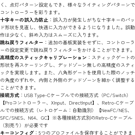
く、点灯パターン設定もでき、様々なライティングパターンで
コントローラーを彩ります。
十字キーの誤入力防止
：誤入力が発生しがちな十字キーのパッ
ド形状を見直し、快適に入力ができるようになりました。誤動
作は少なく、斜め入力はスムーズに入ります。
跳ね戻りフィルター
：追加の基板実装をせずに、コントローラ
ーの設定変更で跳ね戻りフィルターをかけることができます。
高精度のスティックキャリブレーション
：スティックゲートの
形状を再スケーリングし、デッドゾーン無しの高精度のスティ
ックを実現します。また、八角形ゲートを使用した際のノッチ
の角度のずれや、内側と外側のデッドゾーンを細かく調整する
ことができます。
接続方式
：
USB Type-Cケーブルでの接続方式（PC/Switch）
【Proコントローラー、XInput、DirectInput】、Retro-Cケーブ
ルでの接続方式（レトロゲーム：自動識別）【NewFC/NES、
SFC/SNES、N64、GC】※各種接続方式別のRetro-Cケーブル
（別売り）が必要です
キーコンフィグ
：5つのプロファイルを保存することができま