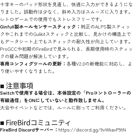
十字キーのパッド形状を見直し、快適に入力ができるようにな
りました。誤動作は少なく、斜め入力はスムーズに入ります。
レトロゲームでの使用でもストレスフリーです。
Ginfull製ホールセンサースティック：
純正のALPS製スティッ
クやこれまでのGulikitスティックと比較し、見かけの構造上で
もデータシート上でもスティックの耐久性が向上しています。
ProGCCや初期のFireBirdで見みられる、長期使用時のスティッ
クの緩み問題が解決しています。
専用コンフィグツールの更新：
各種V2.0の新機能に対応し、よ
り使いやすくなりました。
■ 注意事項
Switchで使用する場合は、本体設定の「Proコントローラーの
有線通信」をONにしていないと動作致しません。
大会やイベントなどでは、ルールに則ってご利用ください。
■ FireBirdコミュニティ
FireBird Discordサーバー：
https://discord.gg/9vWkavP9tN