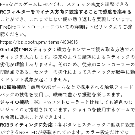
FPSなどのゲームにおいても、スティック感度を調整できる
RCフィルターをマイナス方向に設定することで感度を高める
ことができ、これまでにない鋭い切り返しを実現しています。
FireBirdコントローラーについての詳細は下記リンクよりご確
認ください。
https://bzl.booth.pm/items/4934916
Ginful製TMRスティック
：
磁力をセンサーで読み取る方法でス
ティックを入力します。従来のように摩耗によるスティックの
劣化が理論上ありません。そのため、従来のコントローラーの
問題点である、センサーの劣化によってスティックが勝手に動
くドリフト現象が起こりません。
HD振動機能
：最新のVRゲームなどで採用される触覚フィード
バックの技術を使用し、繊細で豊かな振動を楽しめます。
ジャイロ機能
：純正Proコントローラーと比較しても遜色のな
いジャイロが搭載されています。ジャイロを使用するゲームで
も快適に遊ぶことができます。
RGBライティングに対応
：各ボタンとスティックに個別に設定
ができるRGBLEDが搭載されています。カラー設定だけでな