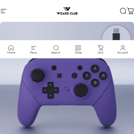
コンテンツへスキップ
サイトナビゲーション
VIZARD CLUB
検索
Home
Menu
Search
Shop
Cart
Account