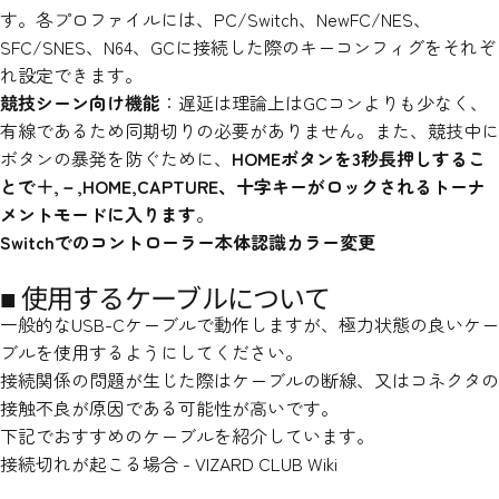
す。各プロファイルには、PC/Switch、NewFC/NES、
SFC/SNES、N64、GCに接続した際のキーコンフィグをそれぞ
れ設定できます。
競技シーン向け機能
：遅延は理論上はGCコンよりも少なく、
有線であるため同期切りの必要がありません。
また、競技中に
ボタンの暴発を防ぐために、
HOMEボタンを3秒長押しするこ
とで＋,－,HOME,CAPTURE、十字キーがロックされるトーナ
メントモードに入ります
。
Switchでのコントローラー本体認識カラー変更
■ 使用するケーブルについて
一般的なUSB-Cケーブルで動作しますが、極力状態の良いケー
ブルを使用するようにしてください。
接続関係の問題が生じた際はケーブルの断線、又はコネクタの
接触不良が原因である可能性が高いです。
下記でおすすめのケーブルを紹介しています。
接続切れが起こる場合 - VIZARD CLUB Wiki