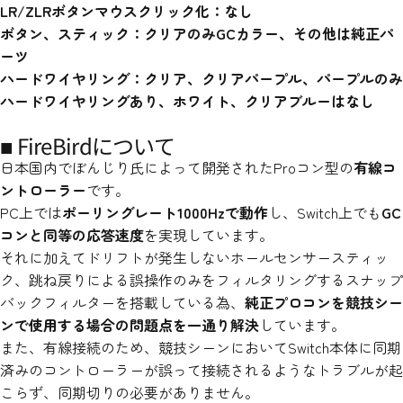
LR/ZLRボタンマウスクリック化：なし
ボタン、スティック：クリアのみGCカラー、その他は純正パ
ーツ
ハードワイヤリング：クリア、クリアパープル、パープルのみ
ハードワイヤリングあり、ホワイト、クリアブルーはなし
■ FireBirdについて
日本国内でぼんじり氏によって開発されたProコン型の
有線コ
ントローラー
です。
PC上では
ポーリングレート1000Hzで動作
し、Switch上でも
GC
コンと同等の応答速度
を実現しています。
それに加えてドリフトが発生しないホールセンサースティッ
ク、跳ね戻りによる誤操作のみをフィルタリングするスナップ
バックフィルターを搭載している為、
純正プロコンを競技シー
ンで使用する場合の問題点を一通り解決
しています。
また、有線接続のため、競技シーンにおいてSwitch本体に同期
済みのコントローラーが誤って接続されるようなトラブルが起
こらず、同期切りの必要がありません。