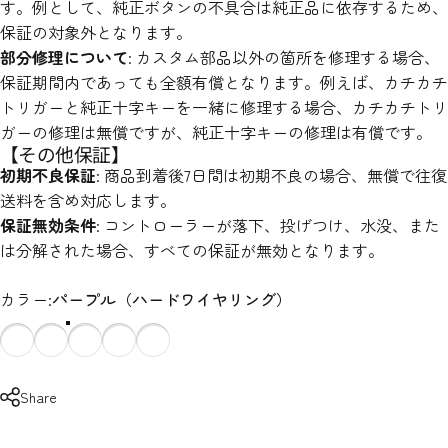
す。例として、純正ボタンの不具合は純正品に依存するため、
保証の対象外となります。
部分修理について
: カスタム部品以外の箇所を修理する場合、
保証期間内であっても全額有償となります。例えば、カチカチ
トリガーと純正十字キーを一緒に修理する場合、カチカチトリ
ガーの修理は無償ですが、純正十字キーの修理は有償です。
【その他保証】
初期不良保証
: 商品到着後7日間は初期不良の場合、無償で往復
送料を含め対応します。
保証無効条件
: コントローラーが落下、投げつけ、水没、また
は分解された場合、すべての保証が無効となります。
カラー
カラー:
パープル（ハードワイヤリング）
Share