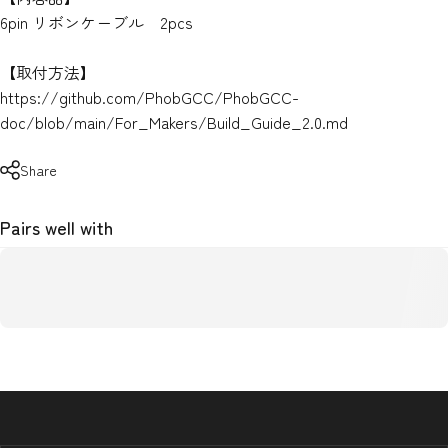
6pin リボンケーブル 2pcs
【取付方法】
https://github.com/PhobGCC/PhobGCC-
doc/blob/main/For_Makers/Build_Guide_2.0.md
Share
Pairs well with