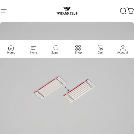
コンテンツへスキップ
サイトナビゲーション
VIZARD CLUB
検索
Home
Menu
Search
Shop
Cart
Account