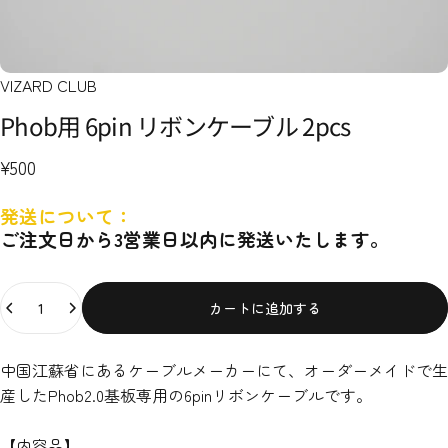
VIZARD CLUB
Phob用
6pin
リボンケーブル
2pcs
¥500
発送について：
ご注文日から3営業日以内に発送いたします。
数量
カートに追加する
中国江蘇省にあるケーブルメーカーにて、オーダーメイドで生
産したPhob2.0基板専用の6pinリボンケーブルです。
【内容品】