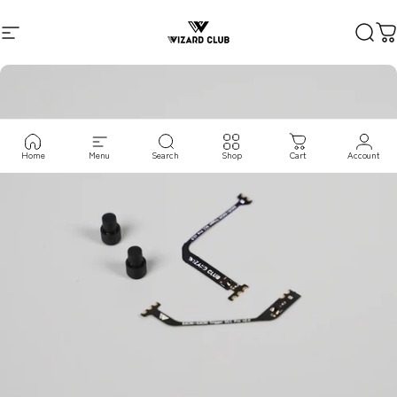
コンテンツへスキップ
サイトナビゲーション
VIZARD CLUB
検索
Home
Menu
Search
Shop
Cart
Account