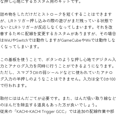
な押し心地にするカスタム用のキットです。
詰め物をしただけだとストロークを短くすることはできます
が、LRトリガー押し込みの際の遊びがまだ残っている状態で
ないとLRトリガーが反応しなくなってしまいます。それを改
善するために配線を変更するカスタムがありますが、その場合
はWiiUやSwitchでは動作しますがGameCubeやWiiでは動作しな
くなってしまいます。
この基板を使うことで、ボタンのような押し心地でデジタル入
力とアナログ入力を同時に行うことができるようになります。
ただし、スマブラDXの弱シールドなどに使われていたアナロ
グ入力の半押しのようなことはできません。入力は全て0か100
で行われます。
取付にははんだごてが必要です。また、はんだ吸い取り線など
のはんだを除去する道具もあった方が良いでしょう。
従来の「KACHI-KACHI Trigger GCC」では追加の配線作業や部